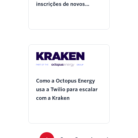
inscrições de novos
usuários profissionais
com lembretes por SMS e
chamadas usando o
Programmable Voice e o
Twilio Engage
Como a Octopus Energy
usa a Twilio para escalar
com a Kraken