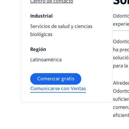
Centro de contacto
Industrial
Odontop
experie
Servicios de salud y ciencias
biológicas
Odontop
Región
ha preo
solució
Latinoamérica
para la
Comenzar gratis
Alreded
Comunicarse con Ventas
Odonto
suficie
comenz
eficien