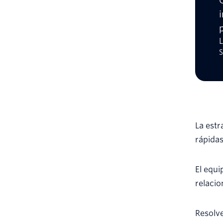
L
S
La estr
rápidas
El equi
relacio
Resolve