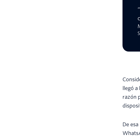
S
Conside
llegó a
razón p
disposi
De esa 
WhatsAp