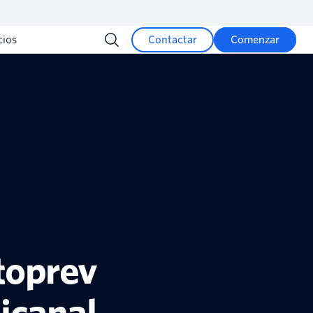
cios
Contactar
Comenzar
ntoprev