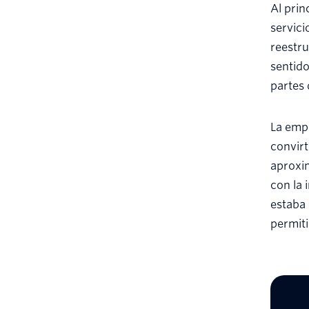
Al prin
servici
reestru
sentido
partes 
La empr
convirt
aproxim
con la
estaba 
permiti