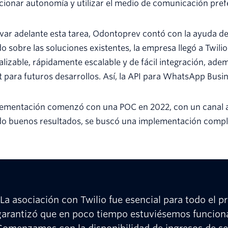
ionar autonomía y utilizar el medio de comunicación prefer
evar adelante esta tarea, Odontoprev contó con la ayuda de
 sobre las soluciones existentes, la empresa llegó a Twili
lizable, rápidamente escalable y de fácil integración, adem
 para futuros desarrollos. Así, la API para WhatsApp Busin
ementación comenzó con una POC en 2022, con un canal act
do buenos resultados, se buscó una implementación compl
“La asociación con Twilio fue esencial para todo el pr
garantizó que en poco tiempo estuviésemos funcion