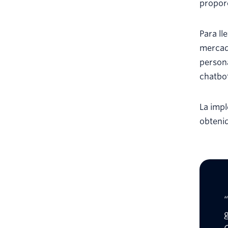
proporc
Para ll
mercado
persona
chatbot
La impl
obteni