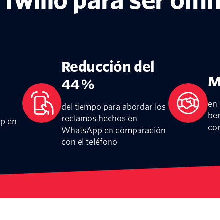
 Twilio para ser omn
Reducción del
M
44 %
en 
del tiempo para abordar los
be
reclamos hechos en
p en
con
WhatsApp en comparación
con el teléfono