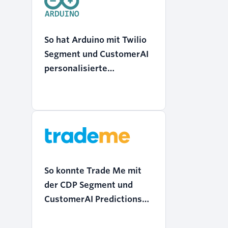
So hat Arduino mit Twilio
Segment und CustomerAI
personalisierte
Erfahrungen für B2B- und
B2C-Kundschaft
geschaffen, bei denen der
Datenschutz im
Vordergrund steht
So konnte Trade Me mit
der CDP Segment und
CustomerAI Predictions
die Kampagnenleistung
um 20 % verbessern