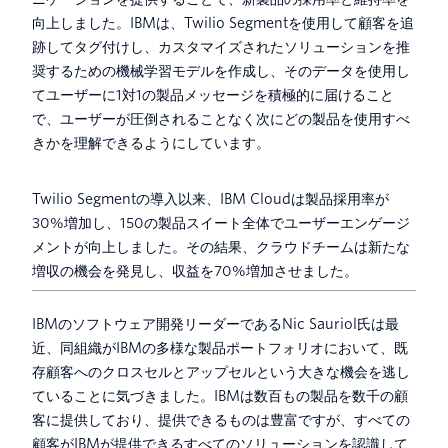
向上しました。IBMは、Twilio Segmentを使用して顧客を追
跡してタグ付けし、カスタマイズされたソリューションを推
奨するための機械学習モデルを作成し、そのデータを使用し
てユーザーに1対1の製品メッセージを積極的に届けること
で、ユーザーが圧倒されることなく次にどの製品を使用すべ
きかを理解できるようにしています。
Twilio Segmentの導入以来、IBM Cloudは製品採用率が
30%増加し、150の製品スイート全体でユーザーエンゲージ
メントが向上しました。その結果、クラウドチームは新たな
増収の機会を発見し、収益を70%増加させました。
IBMのソフトウェア開発リーダーであるNic Sauriol氏は最
近、同組織がIBMの多様な製品ポートフォリオにおいて、既
存顧客へのクロスセルとアップセルという大きな機会を逃し
ていることに気づきました。IBMは数百もの製品を数千の顧
客に提供しており、提供できるものは豊富ですが、すべての
顧客がIBMが提供できるすべてのソリューションを認識して