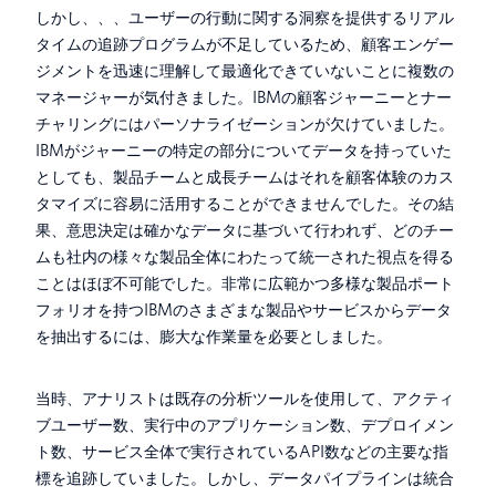
しかし、、、ユーザーの行動に関する洞察を提供するリアル
タイムの追跡プログラムが不足しているため、顧客エンゲー
ジメントを迅速に理解して最適化できていないことに複数の
マネージャーが気付きました。IBMの顧客ジャーニーとナー
チャリングにはパーソナライゼーションが欠けていました。
IBMがジャーニーの特定の部分についてデータを持っていた
としても、製品チームと成長チームはそれを顧客体験のカス
タマイズに容易に活用することができませんでした。その結
果、意思決定は確かなデータに基づいて行われず、どのチー
ムも社内の様々な製品全体にわたって統一された視点を得る
ことはほぼ不可能でした。非常に広範かつ多様な製品ポート
フォリオを持つIBMのさまざまな製品やサービスからデータ
を抽出するには、膨大な作業量を必要としました。
当時、アナリストは既存の分析ツールを使用して、アクティ
ブユーザー数、実行中のアプリケーション数、デプロイメン
ト数、サービス全体で実行されているAPI数などの主要な指
標を追跡していました。しかし、データパイプラインは統合